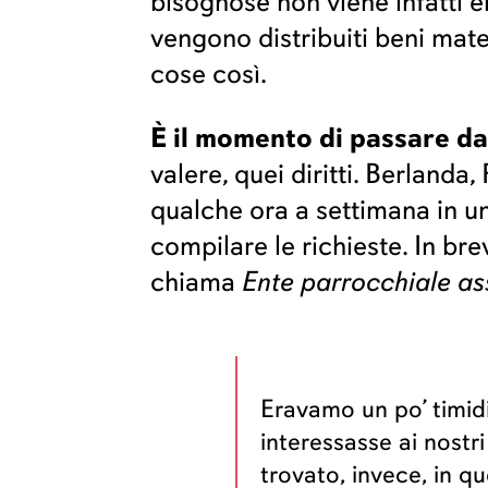
bisognose non viene infatti 
vengono distribuiti beni mate
cose così.
È il momento di passare dall
valere, quei diritti. Berlanda
qualche ora a settimana in un
compilare le richieste. In br
chiama
Ente parrocchiale as
Eravamo un po’ timidi
interessasse ai nostr
trovato, invece, in q