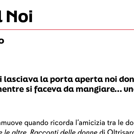
l Noi
o
si lasciava la porta aperta noi do
mentre si faceva da mangiare… un
uove quando ricorda l’amicizia tra le don
e le altre. Racconti delle donne
di Oltrisar