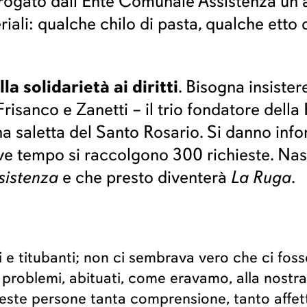
erogato dall’Ente Comunale Assistenza un
riali: qualche chilo di pasta, qualche etto 
a solidarietà ai diritti
. Bisogna insister
, Frisanco e Zanetti – il trio fondatore dell
a saletta del Santo Rosario. Si danno infor
eve tempo si raccolgono 300 richieste. Nasc
sistenza
e che presto diventerà
La Ruga
.
 e titubanti; non ci sembrava vero che ci foss
i problemi, abituati, come eravamo, alla nostr
ueste persone tanta comprensione, tanto affet